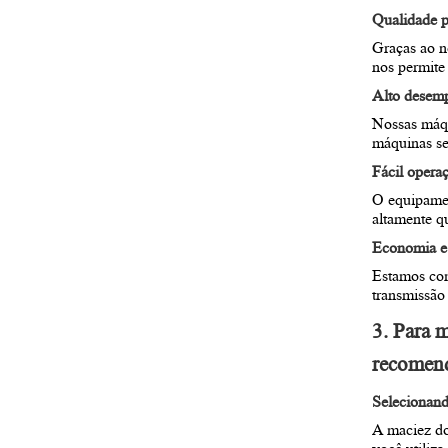
Qualidade p
Graças ao n
nos permite
Alto desemp
Nossas máqu
máquinas se
Fácil opera
O equipamen
altamente qu
Economia e 
Estamos com
transmissão
3. Para 
recomen
Selecionand
A maciez do
você utiliz