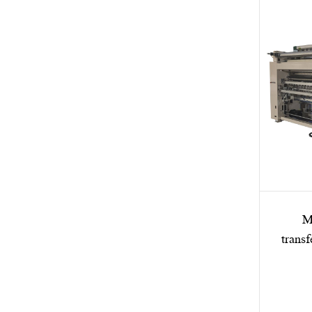
M
transf
para f