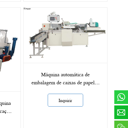
Máquina automática de
embalagem de caixas de papelão
para lenços faciais XY-GU-388
Inquirir
quina
icação