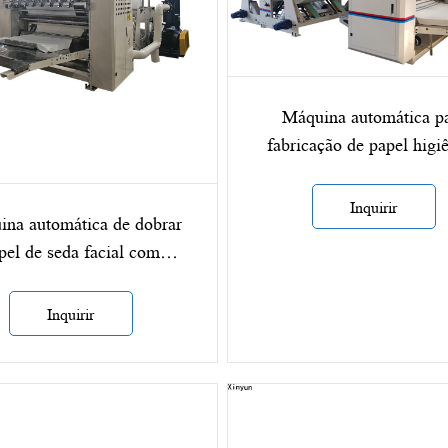
Máquina automática p
fabricação de papel higi
facial XY-GU-20A
Inquirir
na automática de dobrar
pel de seda facial com
ampagem personalizada
Inquirir