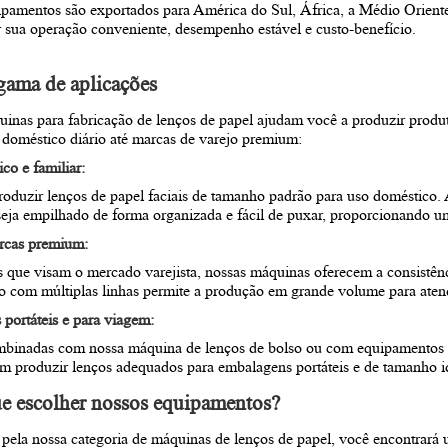
pamentos são exportados para
América do Sul
, África, a
Médio Orient
r sua operação conveniente, desempenho estável e custo-benefício.
 gama de aplicações
inas para fabricação de lenços de papel ajudam você a produzir produt
 doméstico diário até marcas de varejo premium:
co e familiar:
produzir lenços de papel faciais de tamanho padrão para uso doméstico
seja empilhado de forma organizada e fácil de puxar, proporcionando um
arcas premium:
es que visam o mercado varejista, nossas máquinas oferecem a consistên
o com múltiplas linhas permite a produção em grande volume para aten
portáteis e para viagem:
binadas com nossa máquina de lenços de bolso ou com equipamentos 
em produzir lenços adequados para embalagens portáteis e de tamanho id
ue escolher nossos equipamentos?
pela nossa categoria de máquinas de lenços de papel, você encontrará u