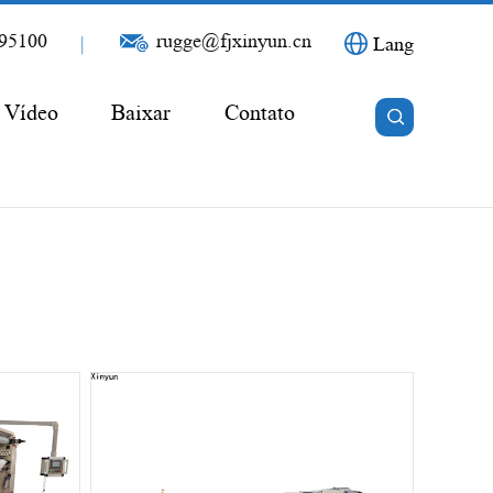
95100
rugge@fjxinyun.cn
|
Lang
Vídeo
Baixar
Contato