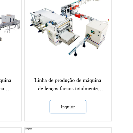
quina
Linha de produção de máquina
ca de
de lenços faciais totalmente
-AA
automática XY-GU-AA
Inquirir