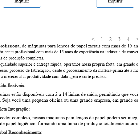
Inquirir
Inquirir
<
2
3
4
1
profissional de máquinas para lenços de papel faciais com mais de 15 an
icante profissional com mais de 15 anos de experiência na indústria de conver
has de produção completas.
 qualidade superior e entrega rápida, operamos nossa própria frota.
em grande e
cesso.
processo de fabricação,
, desde o processamento da matéria-prima até a m
ra oferecer alta produtividade com dobragem e corte precisos:
ída flexíveis:
inas estão disponíveis com 2 a 14 linhas de saída, permitindo que vo
.
Seja você uma pequena oficina ou uma grande empresa,
em grande es
leta
Integração
:
edor completo, nossas máquinas para lenços de papel podem ser integr
e papel higiênico, formando uma linha de produção totalmente automa
obal
Reconhecimento: