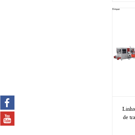
Linha
de tr
pap