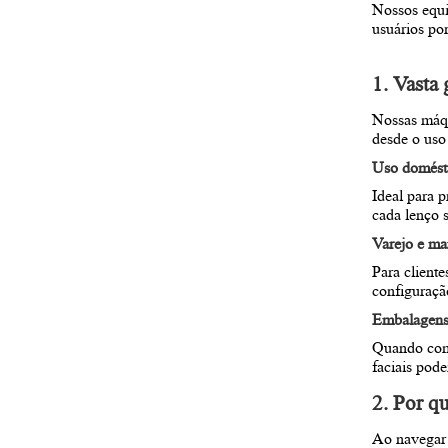
Nossos equi
usuários po
1. Vasta
Nossas máqu
desde o uso
Uso domésti
Ideal para 
cada lenço 
Varejo e m
Para client
configuraçã
Embalagens 
Quando com
faciais pod
2. Por q
Ao navegar 