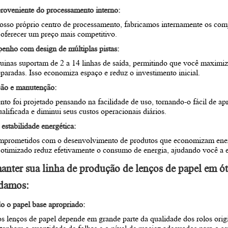
roveniente do processamento interno:
osso próprio centro de processamento, fabricamos internamente os comp
 oferecer um preço mais competitivo.
enho com design de múltiplas pistas:
inas suportam de 2 a 14 linhas de saída, permitindo que você maximiz
paradas. Isso economiza espaço e reduz o investimento inicial.
ção e manutenção:
to foi projetado pensando na facilidade de uso, tornando-o fácil de ap
alificada e diminui seus custos operacionais diários.
estabilidade energética:
prometidos com o desenvolvimento de produtos que economizam energi
 otimizado reduz efetivamente o consumo de energia, ajudando você a 
manter sua linha de produção de lenços de papel em ó
damos:
o o papel base apropriado:
s lenços de papel depende em grande parte da qualidade dos rolos origi
a tenham a quantidade de folhas e o nível de maciez adequados para o se