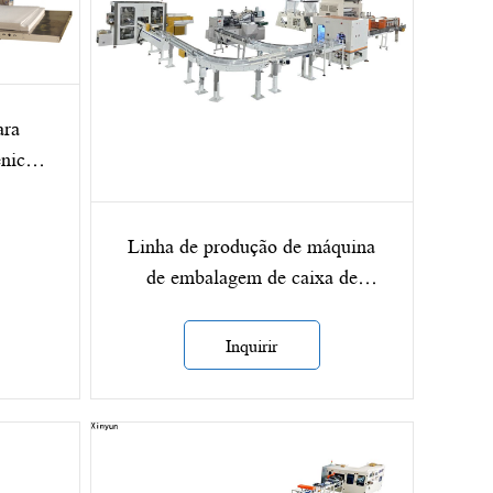
ara
ênico
Linha de produção de máquina
de embalagem de caixa de
papelão para transferência
automática de lenços faciais XY-
Inquirir
GU-AA