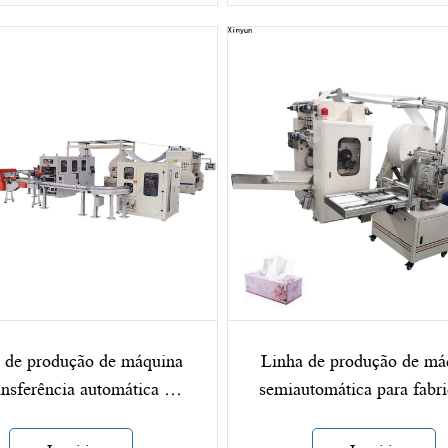
 de produção de máquina
Linha de produção de má
ansferência automática de
semiautomática para fabr
el para lenços de papel
de papel higiênico