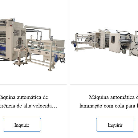
áquina automática de
Máquina automática 
erência de alta velocidade
laminação com cola para 
abricação de lenços faciais
de papel
Inquirir
Inquirir