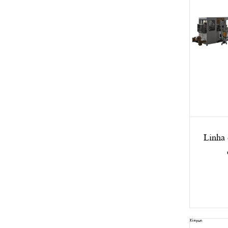
Linha 
tran