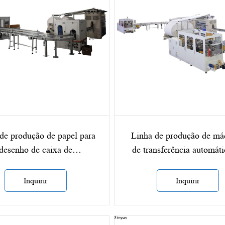
de produção de papel para
Linha de produção de má
desenho de caixa de
de transferência automáti
sferência automática XY-
lenços faciais XY-GU
GU-AA
Inquirir
Inquirir