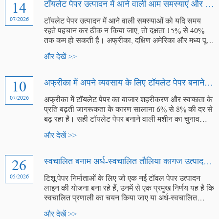
14
टॉयलेट पेपर उत्पादन में आने वाली आम समस्याएं और उन्हें हल करने के तरीके
07/2026
टॉयलेट पेपर उत्पादन में आने वाली समस्याओं को यदि समय
रहते पहचान कर ठीक न किया जाए, तो दक्षता 15% से 40%
तक कम हो सकती है। अफ्रीका, दक्षिण अमेरिका और मध्य पूर्व
में स्थित संयंत्रों से प्राप्त जमीनी आंकड़ों के आधार पर, यह
और देखें >>
गाइड टॉयलेट पेपर रिवाइंडिंग और कन्वर्टिंग लाइनों में आने वाली
सबसे आम समस्याओं और उनके समाधान के बारे में जानकारी
प्रदान करती है।
10
अफ्रीका में अपने व्यवसाय के लिए टॉयलेट पेपर बनाने की मशीन का चयन कैसे करें
07/2026
अफ्रीका में टॉयलेट पेपर का बाजार शहरीकरण और स्वच्छता के
प्रति बढ़ती जागरूकता के कारण सालाना 6% से 8% की दर से
बढ़ रहा है। सही टॉयलेट पेपर बनाने वाली मशीन का चुनाव
आपकी उत्पादन क्षमता, उत्पाद की गुणवत्ता और दीर्घकालिक
और देखें >>
लाभप्रदता को निर्धारित करता है।
26
स्वचालित बनाम अर्ध-स्वचालित तौलिया कागज उत्पादन: आपकी सुविधा के लिए कौन सा बेहतर है?
05/2026
टिशू पेपर निर्माताओं के लिए जो एक नई टॉवल पेपर उत्पादन
लाइन की योजना बना रहे हैं, उनमें से एक प्रमुख निर्णय यह है कि
स्वचालित प्रणाली का चयन किया जाए या अर्ध-स्वचालित
प्रणाली का।
और देखें >>