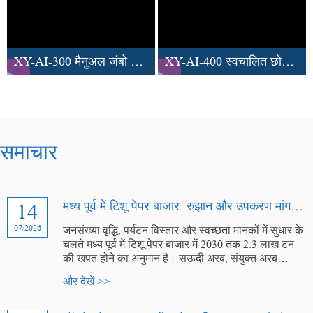
XY-AI-300 मैनुअल जंबो रोल टॉयलेट पेपर कटिंग मशीन
XY-AI-400 स्वचालित छोटी टॉयलेट रोल पेपर बैंड सॉ कटिंग मशीन
समाचार
14
मध्य पूर्व में टिशू पेपर बाजार: रुझान और उपकरण मांग 2026-2030
07/2026
जनसंख्या वृद्धि, पर्यटन विस्तार और स्वच्छता मानकों में सुधार के
चलते मध्य पूर्व में टिशू पेपर बाजार में 2030 तक 2.3 लाख टन
की खपत होने का अनुमान है। सऊदी अरब, संयुक्त अरब
अमीरात, कुवैत और कतर जैसे देश स्थानीय स्तर पर कागज
और देखें >>
प्रसंस्करण क्षमता में भारी निवेश कर रहे हैं।