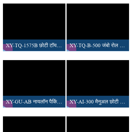
XY-TQ-1575B छोटी टॉयलेट पेपर रिवाइंडिंग मशीन
XY-TQ-B-500 जंबो रोल टॉयलेट पेपर बनाने की मशीन उत्पादन लाइन
XY-GU-AB नायलॉन पैकिंग फेशियल टिशू पेपर उत्पादन लाइन
XY-AI-300 मैनुअल छोटी टॉयलेट रोल पेपर कटिंग मशीन